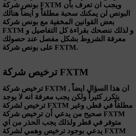
بونص شركة FXTM ويجب ان تعرف بأن
البونص لن يمكنك سحبة مطلقاً و ايضاً هنالك
بعض القوانين المخفية مع بونص شركة
FXTM و لذلك ننصحك بقراءة كل التفاصيل و
معرفة الشروط بشكل مفصل عند حصولك
على بونص شركة FXTM.
ترخيص شركة FXTM
ترخيص شركة FXTM , ان هذا السؤال ايضاً
يتكرر كثيراً ولكن يجب معرفة انه لا يوجد
ترخيص لشركة FXTM مطلقاً في قطر, وغير
صحيح من يدعي أن ترخيص شركة FXTM
متوفر في قطر ولذلك يجب الحذر من اي
يدعي بوجود ترخيص وهمي لشركة FXTM