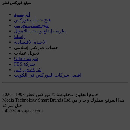
موقع فوركس قطر
الرئيسية
فتح حساب فوركس
فتح حساب تجريبي
طريقة إيداع وسحب الأموال
راسلنا
الاجندة الاقتصادية
حساب فوركس إسلامي
تحويل عملات
Orbex شركة
FBS شركة
شركة فوركس
افضل شركات الفوركس في الكويت
جميع الحقوق محفوظة © فوركس قطر 1998 - 2026
Media Technology Smart Brands Ltd هذا الموقع مملوك و يدار من
قبل شركة
info@forex-qatar.com