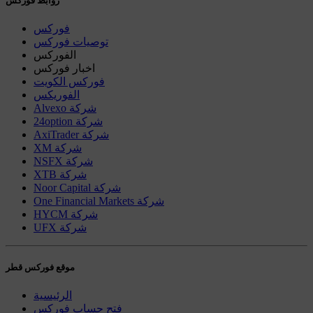
روابط فوركس
فوركس
توصيات فوركس
الفوركس
اخبار فوركس
فوركس الكويت
الفوريكس
Alvexo شركة
24option شركة
AxiTrader شركة
XM شركة
NSFX شركة
XTB شركة
Noor Capital شركة
One Financial Markets شركة
HYCM شركة
UFX شركة
موقع فوركس قطر
الرئيسية
فتح حساب فوركس