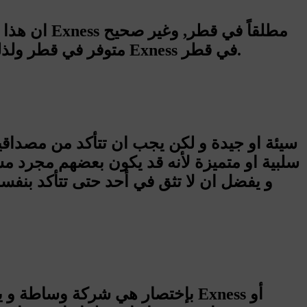
من يدعي أن ترخيص شركة Exness متوفر في قطر ولذلك يجب الحذر من اي يدعي بوجود ترخيص وهمي لشركة Exness في قطر.