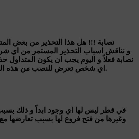
اي شخص تعرض للنصب من هذه الشركة او غيرها ان يراسلنا لنقوم بكتابة تجربته, و نحن هنا حياديين في تقييم شركات الفوركس.