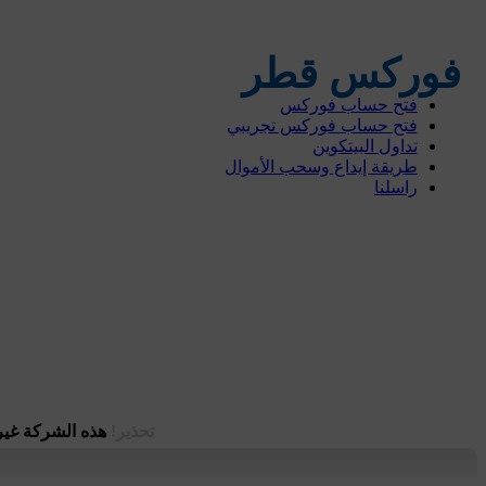
فوركس قطر
الرئيسية
فتح حساب فوركس
فتح حساب فوركس تجريبي
تداول البيتكوين
طريقة إيداع وسحب الأموال
راسلنا
تحذير!
هذه الشركة غير