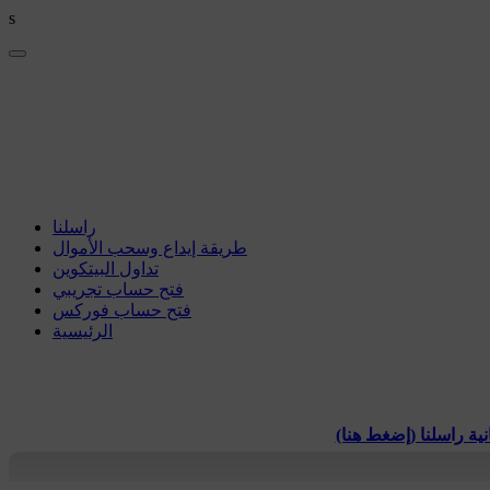
s
راسلنا
طريقة إيداع وسحب الأموال
تداول البيتكوين
فتح حساب تجريبي
فتح حساب فوركس
الرئيسية
ة راسلنا (إضغط هنا)