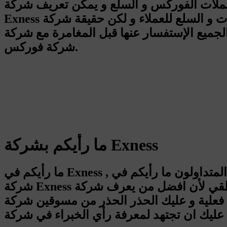
لعملات الفوركس و السلع و يمكن تعريف شركة
Exness بأنها تقدم خدمات تداول العملات و السلع للعملاء و لكن حقيقة شركة Exness سلبية كانت او ايجابية سيعرفها من تداول معها و لذلك
ستفسار عنها قبل المغامرة مع شركة Exness او اي شركة اخرى و نحن هنا حياديين في تقييم شركة Exness او تقييم اي
شركة فوركس.
ما رأيكم بشركة Exness
ما رأيكم في Exness , كثير ما يسأل المتداولون ما رأيكم في Exness ويريدون معرفة رأي المتداولين في شركة Exness و رأي الخبراء في
شركة Exness و في الحقيقة هذا السؤال منطقي لأن افضل من يعرف شركة Exness و عيوبها و مميزاتها فقط اللذي جربها بشكل فعلي و
 الحذر من مسوقين شركة Exness وغيرها لأن بعضهم لن يكون صادق معك, و