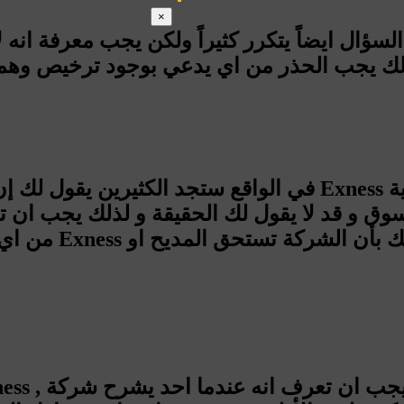
×
من اي شخص يقول