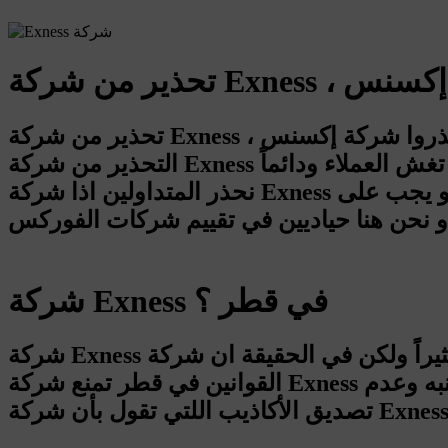
تحذير من شركة Exness ، احذروا شركة إكسنس Exness نصابة !!! هل هذا التحذير من بعض المتداولين صحيح؟! هنا سنناقش اسباب
التحذير من شركة Exness و نناقش اسباب التحذير المستمر من اي شركة نصابة و محتالة و تسرق اموال المتداولين و تغش العملاء ودائماً
نحذر المتداولين اذا شركة Exness نصابة فعلاً و اليوم يجب ان يكون المتداول حذر جداً و عدم تصديق اي شركة نصابة و محتالة و يجب على
شركة Exness في قطر ؟
شركة Exness في قطر ؟ ان هذا السؤال يتكرر كثيراً ولكن في الحقيقة ان شركة Exness في قطر ليس لها اي وجود ابداً و ذلك بسبب ان
القوانين في قطر تمنع شركة Exness وغيرها من فتح فروع لها بسبب تعارضها مع الأنظمة في قطر, و لذلك يجب على الجميع التنبه وعدم