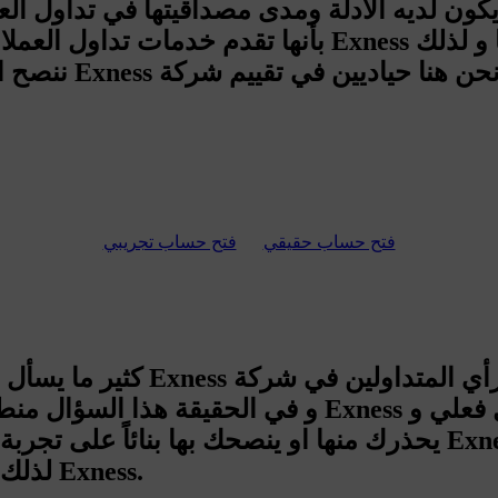
يكون لديه الأدلة ومدى مصداقيتها في تداول ا
ننصح الجميع الإ
فتح حساب حقيقي
فتح حساب تجريبي
يحذرك منها او ينصحك بها بنائاً على تجربة فعلية و عليك الحذر
لذلك عليك ان تجتهد لمعرفة رأي الخبراء في شركة Exness.