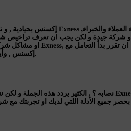
شركة Exness إكسنس , وأيضاً بعد ان تعرف مدى شفافيتها.