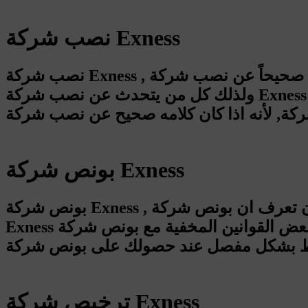
نصب شركة Exness
نصب شركة Exness , يجب ان تتأكد اذا كان ما يقال صحيحاً عن نصب شركة Exness لأنه يجب ان تكون واثق في اي شركة قبل التداول معها
ولذلك كل من يتحدث عن نصب شركة Exness يجب ان تعرف منه التفاصيل ومعرفة تفاصيل الأدلة اللتي لديه عن نصب شركة Exness و
بونص شركة Exness
بونص شركة Exness , يجب ان تعرف ان بونص شركة Exness قد يكون بونص 10% او بونص 15% و لكن يجب ان تعرف قوانين بونص شركة
Exness ويجب ان تعرف بأن البونص لن يمكنك سحبة مطلقاً و ايضاً هنالك بعض القوانين المخفية مع بونص شركة Exness و لذلك ننصحك
ترخيص شركة Exness