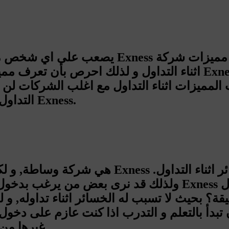
التداول و لذلك يصعب ان نذكر اي من مميزات شركة Exness.
ولذلك قد نرى بعض من يرغب بدخول اسواق التداول ويبدأ 
بحيث لا تسبب له الخسائر اثناء تداوله, و لذلك التعلم م
بدأ بالتعلم و التدرب اذا كنت عازم على دخول سوق
غيرها من شركات الوساطة بعد التعلم و التدرب العميق.