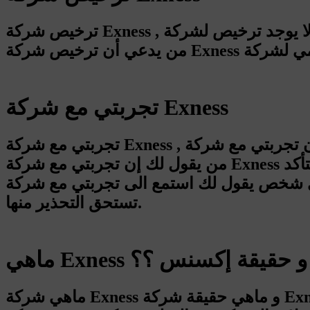
ترخيص شركة Exness , ان هذا السؤال ايضاً يتكرر كثيراً ولكن يجب معرفة انه لا يوجد ترخيص لشركة Exness مطلقاً في قطر, وغير صحيح
تجربتي مع شركة Exness
تجربتي مع شركة Exness , في الواقع ستجد الكثيرين يقول لك إن تجربتي مع شركة Exness سيئة او جيدة و لكن يجب ان تتأكد من مصداقية
من يقول لك إن تجربتي مع شركة Exness سلبية او متميزة لأنه قد يكون بعضهم مجرد مسوق و قد لا يقول لك الحقيقة و لذلك يجب ان تتأكد
 لك استمع الى تجربتي مع شركة Exness و يفضل ان لا تثق في أحد حتى تتأكد بنفسك بأن الشركة تستحق المديح او
تستحق التحذير منها.
ماهي Exness و حقيقة إكسنس ؟؟
ماهي شركة Exness و ماهي حقيقة شركة Exness , بإختصار هي شركة وساطة و يجب ان تعرف انه عندما احد يشرح شركة Exness أو