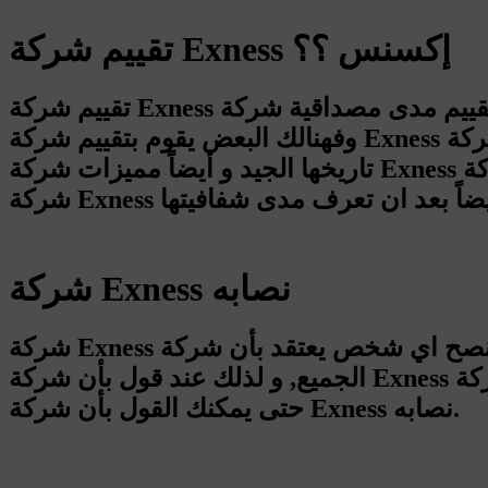
تقييم شركة Exness إكسنس ؟؟
تقييم شركة Exness إكسنس بحيادية , و تقييم مدى مصداقية شركة Exness وذلك من خلال تجربة وتقييم العملاء وأيضاً آراء العملاء والخبراء,
وفهنالك البعض يقوم بتقييم شركة Exness نصابة او شركة جيدة و لكن يجب ان تعرف تراخيص شركة Exness و تاريخها السيء مع العملاء او
تاريخها الجيد و أيضاً مميزات شركة Exness او مشاكل شركة Exness, فكل هذه المعلومات يجب ان تبحث عنها قبل ان تقرر بدأ التعامل مع
شركة Exness نصابه
شركة Exness نصابه ؟ , الكثير يردد هذه الجملة و لكن ننصح اي شخص يعتقد بأن شركة Exness نصابه عليه ان يطرح الأدلة حتى يتأكد
الجميع, و لذلك عند قول بأن شركة Exness نصابه عليك بحصر جميع الأدلة اللتي لديك او تجربتك مع شركة Exness او تجربة احد اصدقائك
حتى يمكنك القول بأن شركة Exness نصابه.