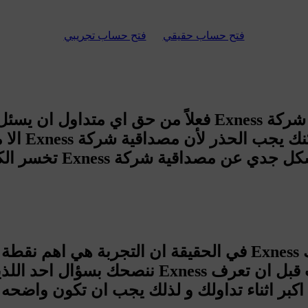
فتح حساب حقيقي
فتح حساب تجريبي
الا من اش
ننصحك بسؤال احد اللذين جرب التداول معهم 