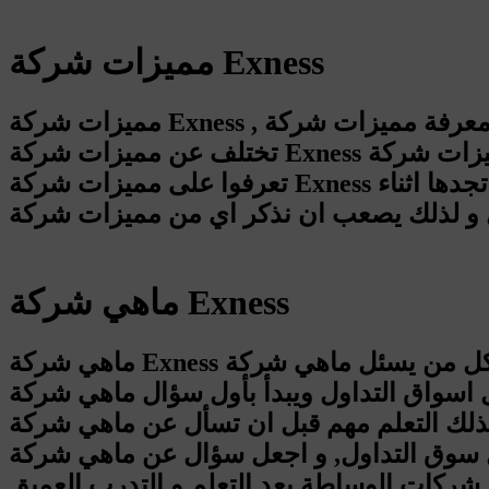
مميزات شركة Exness
مميزات شركة Exness , يصعب على اي شخص معرفة مميزات شركة Exness لأنه قد تكون مميزات شركة Exness المكتوبة في المواقع
تختلف عن مميزات شركة Exness اثناء التداول و لذلك احرص بأن تعرف مميزات شركة Exness من اشخاص او متداولين جربوا الشركة و
تعرفوا على مميزات شركة Exness بشكل حقيقي و واقعي, لأن للأسف اغلب المميزات اثناء التداول مع اغلب الشركات لن تجدها اثناء
ماهي شركة Exness
ماهي شركة Exness هي شركة وساطة, و لكل من يسئل ماهي شركة Exness يجب ان يتعلم التداول حتى يتفادى اي خسائر اثناء التداول.
بأول سؤال ماهي شركة Exness و لكن السؤال الحقيقي هل لدى المتداول
هم قبل ان تسأل عن ماهي شركة Exness او غيرها من شركات
 التداول, و اجعل سؤال عن ماهي شركة Exness او