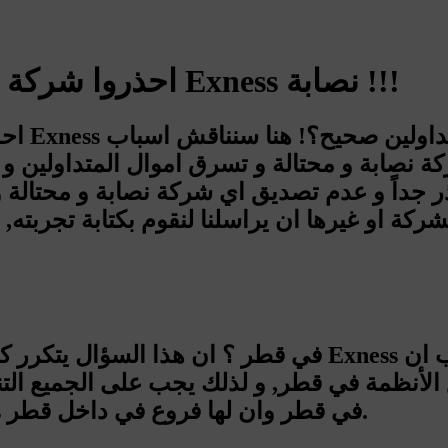
تحذير من شركة Exness ، احذروا شركة إكسنس Exness نصابة !!!
تصديق الأكاذيب اللتي تقول بأن شركة Exness في قطر وان لها فروع في داخل قطر.