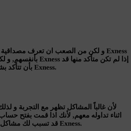
تخسر الكثير من اموالك و لذلك ننصحك قبل التداول مع Exness بأن تتأكد بشكل جدي عن مصداقية شركة Exness.
مشاكل شركة Exness قد تسبب لك مشاكل اكبر اثناء تداولك و لذلك يجب ان تكون واضحه لك جميع مشاكل شركة Exness.