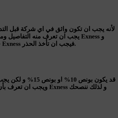
حاول معرفة ادق التفاصيل عن ما يقوله عن الشركة, لأنه اذا كان كلامه صحيح عن نصب شركة Exness فيجب ان تأخذ الحذر.