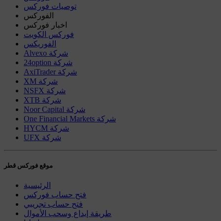
توصيات فوركس
الفوركس
اخبار فوركس
فوركس الكويت
الفوريكس
Alvexo شركة
24option شركة
AxiTrader شركة
XM شركة
NSFX شركة
XTB شركة
Noor Capital شركة
One Financial Markets شركة
HYCM شركة
UFX شركة
موقع فوركس قطر
الرئيسية
فتح حساب فوركس
فتح حساب تجريبي
طريقة إيداع وسحب الأموال